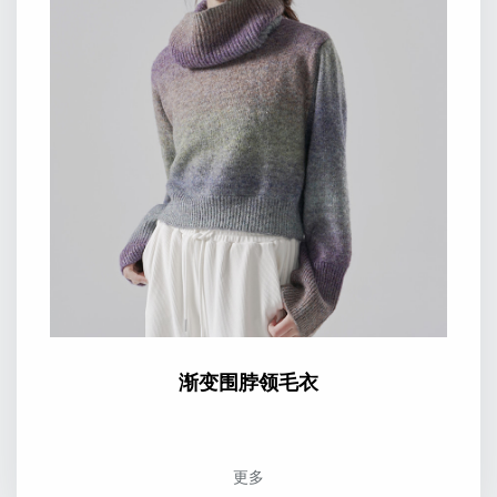
渐变围脖领毛衣
更多